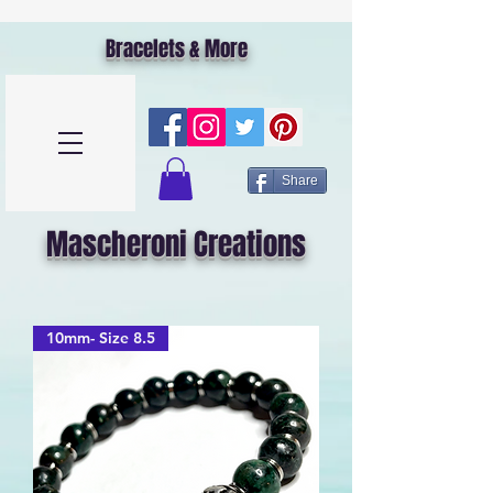
Bracelets & More
Share
Mascheroni Creations
10mm- Size 8.5