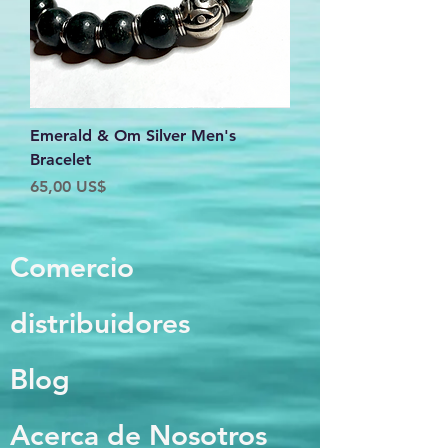
Emerald & Om Silver Men's
Bracelet
Precio
65,00 US$
Comercio
distribuidores
Blog
Acerca de Nosotros