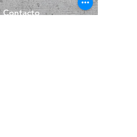
Contacto
Preguntas más
frecuentes
Envío y devoluciones
Política de la tienda
Métodos de pago
Introduzca su correo
electrónico aquí