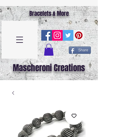
Bracelets & More
Share
Mascheroni Creations